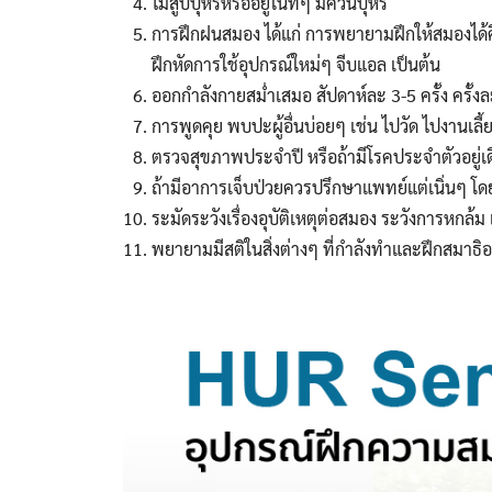
ไม่สูบบุหรี่หรืออยู่ในที่ๆ มีควันบุหรี่
การฝึกฝนสมอง ได้แก่ การพยายามฝึกให้สมองได้คิ
ฝึกหัดการใช้อุปกรณ์ใหม่ๆ จีบแอล เป็นต้น
ออกกำลังกายสม่ำเสมอ สัปดาห์ละ 3-5 ครั้ง ครั้งละ
การพูดคุย พบปะผู้อื่นบ่อยๆ เช่น ไปวัด ไปงานเลี้ย
ตรวจสุขภาพประจำปี หรือถ้ามีโรคประจำตัวอยู่เ
ถ้ามีอาการเจ็บป่วยควรปรึกษาแพทย์แต่เนิ่นๆ โด
ระมัดระวังเรื่องอุบัติเหตุต่อสมอง ระวังการหกล้ม 
พยายามมีสติในสิ่งต่างๆ ที่กำลังทำและฝึกสมาธิอ