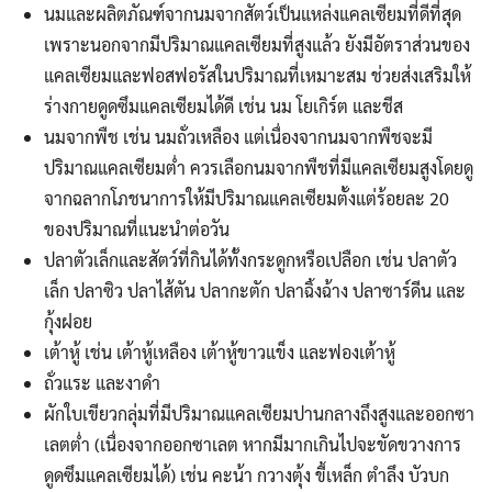
นมและผลิตภัณฑ์จากนมจากสัตว์เป็นแหล่งแคลเซียมที่ดีที่สุด
เพราะนอกจากมีปริมาณแคลเซียมที่สูงแล้ว ยังมีอัตราส่วนของ
แคลเซียมและฟอสฟอรัสในปริมาณที่เหมาะสม ช่วยส่งเสริมให้
ร่างกายดูดซึมแคลเซียมได้ดี เช่น นม โยเกิร์ต และชีส
นมจากพืช เช่น นมถั่วเหลือง แต่เนื่องจากนมจากพืชจะมี
ปริมาณแคลเซียมต่ำ ควรเลือกนมจากพืชที่มีแคลเซียมสูงโดยดู
จากฉลากโภชนาการให้มีปริมาณแคลเซียมตั้งแต่ร้อยละ 20
ของปริมาณที่แนะนำต่อวัน
ปลาตัวเล็กและสัตว์ที่กินได้ทั้งกระดูกหรือเปลือก เช่น ปลาตัว
เล็ก ปลาซิว ปลาไส้ตัน ปลากะตัก ปลาฉิ้งฉ้าง ปลาซาร์ดีน และ
กุ้งฝอย
เต้าหู้ เช่น เต้าหู้เหลือง เต้าหู้ขาวแข็ง และฟองเต้าหู้
ถั่วแระ และงาดำ
ผักใบเขียวกลุ่มที่มีปริมาณแคลเซียมปานกลางถึงสูงและออกซา
เลตต่ำ (เนื่องจากออกซาเลต หากมีมากเกินไปจะขัดขวางการ
ดูดซึมแคลเซียมได้) เช่น คะน้า กวางตุ้ง ขี้เหล็ก ตำลึง บัวบก