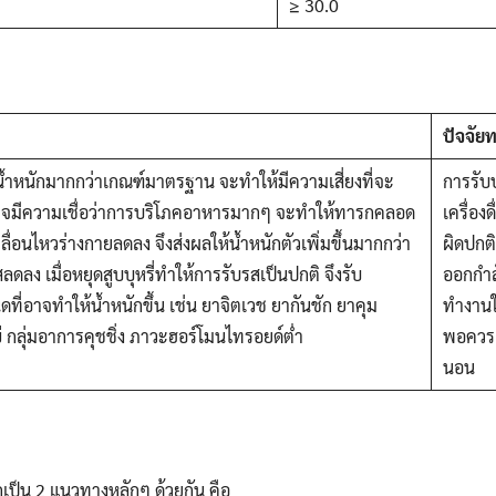
≥ 30.0
ปัจจัย
น้ำหนักมากกว่าเกณฑ์มาตรฐาน จะทำให้มีความเสี่ยงที่จะ
การรับ
รภ์อาจมีความเชื่อว่าการบริโภคอาหารมากๆ จะทำให้ทารกคลอด
เครื่อ
อนไหวร่างกายลดลง จึงส่งผลให้น้ำหนักตัวเพิ่มขึ้นมากกว่า
ผิดปกติ
ลดลง เมื่อหยุดสูบบุหรี่ทำให้การรับรสเป็นปกติ จึงรับ
ออกกำล
่อาจทำให้น้ำหนักขึ้น เช่น ยาจิตเวช ยากันชัก ยาคุม
ทำงานใ
่
กลุ่มอาการคุชชิ่ง ภาวะฮอร์โมนไทรอยด์ต่ำ
พอควร 
นอน
 2 แนวทางหลักๆ ด้วยกัน คือ