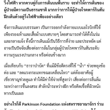
วิ่งไฟฟ้า หากควบคู่กับการเดินบนพื้นราบ จะทำให้การเดินของ
ผู้ป่วยมีความเป็นธรรมชาติ มากกว่าการให้ผู้ป่วยโรคพาร์กินสัน
ฝึกเดินด้วยลู่วิ่งไฟฟ้าเพียงอย่างเดียว
ซึ่งการเดินแบบธรรมดา เป็นการออกกำลังกายแบบแอโรบิกที่ใช้
เพียงรองเท้าและเสื้อผ้าแบบสบายๆ โดยสามารถทำได้ทั้งในร่ม
และกลางแจ้ง ทั้งนี้การเดินแม้เป็นวิธีการที่ง่าย และประหยัด แต่
อาจเป็นปัจจัยเสี่ยงต่อการล้มในกลุ่มผู้ป่วยโรคพาร์กินสันระดับ
ความรุนแรงปานกลาง หรือค่อนข้างมาก
เมื่อเทียบกับ “ธาราบำบัด” ที่แม้มีข้อดีตรงที่ใช้ “น้ำ” ช่วยพยุงข้อ
ต่อ และ “ลดแรงกระแทกขณะเคลื่อนไหว” แต่ต้องอาศัยผู้
เชี่ยวชาญช่วยดูแล ทำให้มีค่าใช้จ่ายที่สูงกว่า เสี่ยงต่อการลื่นล้ม
ระหว่างการขึ้นลงสระ สำลักน้ำระหว่างฝึก หรือติดเชื้อที่ผิวหนัง
หากเป็นแผล
อย่างไรก็ดี Parkinson Foundation แห่งสหราชอาณาจักร ร่วม