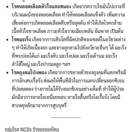
โรคหลอดเลือดหัวใจและสมอง
เกิดจากคราบไขมันไปเกาะที่
บริเวณผนังของหลอดเลือด ทำให้หลอดเลือดแข็งตัว เพิ่มความ
เสี่ยงต่อการเกิดหลอดเลือดตีบหรืออุดตัน ทำให้เกิดโรคกล้าม
เนื้อหัวใจขาดเลือด ภาวะหัวใจวายเฉียบพลัน อัมพาต เป็นต้น
โรคมะเร็ง
เกิดจากการเติบโตที่ผิดปกติของเซลล์ในอวัยวะต่าง
ๆ ทำให้เกิดเนื้องอก และอาจลุกลามไปยังอวัยวะอื่นๆ ได้ มะเร็ง
ที่พบบ่อยได้แก่ มะเร็งตับ มะเร็งปอด มะเร็งเต้านม มะเร็ง
ลำไส้ใหญ่ มะเร็งปากมดลูก ฯลฯ
โรคถุงลมโป่งพอง
เกิดจากการขยายตัวของถุงลมที่แตกหรือมี
การอักเสบเรื้อรัง ส่งผลให้พื้นที่ผิวในการแลกเปลี่ยนออกซิเจน
ที่ปอดลดลง ร่างกายไม่ได้รับออกซิเจนอย่างเต็มที่ ทำให้ผู้ป่วย
มักมีอาการหายใจเหนื่อยหอบ หายใจตื้นหรือไอเรื้อรัง โดยมี
สาเหตุหลักมาจากการสูบบุหรี่
กลุ่มโรค NCDs ร้ายแรงแค่ไหน