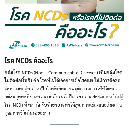
โรค NCDs คืออะไร
กลุ่มโรค
NCDs
(Non – Communicable Diseases)
เป็นกลุ่มโรค
ไม่ติดต่อเรื้อรัง
คือ โรคที่ไม่ได้เกิดจากเชื้อโรคและไม่มีการติดต่อ
ระหว่างคนสู่คน แต่เป็นโรคที่เกิดจากพฤติกรรมการใช้ชีวิตของ
แต่ละบุคคลที่ขาดความระมัดระวังเป็นเวลานาน สะสมและนำไปสู่
โรค NCDs ซึ่งหากไม่รีบรักษาอาจทำให้สุขภาพแย่ลงและส่งผลต่อ
คุณภาพชีวิตในระยะยาว