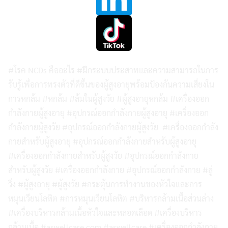
#โรค NCDs คืออะไร #ฝึกระบบประสาทและความสามารถในการ
รับรู้เพื่อการทรงตัวที่ดีขึ้นของผู้สูงอายุพร้อมป้องกันความเสี่ยงใน
การหกล้ม #หกล้ม #ล้มในผู้สูงวัย #ผู้สูงอายุหกล้ม #เครื่องออก
กำลังกายผู้สูงอายุ #อุปกรณ์ออกกำลังกายผู้สูงอายุ #เครื่องออก
กำลังกายผู้สูงวัย #อุปกรณ์ออกกำลังกายผู้สูงวัย #เครื่องออกกำลัง
กายสำหรับผู้สูงอายุ #อุปกรณ์ออกกำลังกายสำหรับผู้สูงอายุ
#เครื่องออกกำลังกายสำหรับผู้สูงวัย #อุปกรณ์ออกกำลังกาย
สำหรับผู้สูงวัย #เครื่องออกกำลังกาย #อุปกรณ์ออกกำลังกาย #ลู่
วิ่ง #ผู้สูงอายุ #ผู้สูงวัย #กระตุ้นการทำงานของหัวใจและการ
หมุนเวียนโลหิต #การหมุนเวียนโลหิต #บริหารกล้ามเนื้อส่วนล่าง
#เครื่องบริหารกล้ามเนื้อหัวใจและหลอดเลือด #เครื่องบริหาร
กล้ามเนื้อ #aswellcare.com #aswellcare #เครื่องออกกำลังกาย