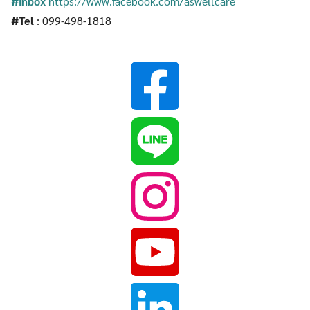
#inbox
https://www.facebook.com/aswellcare
#Tel
: 099-498-1818