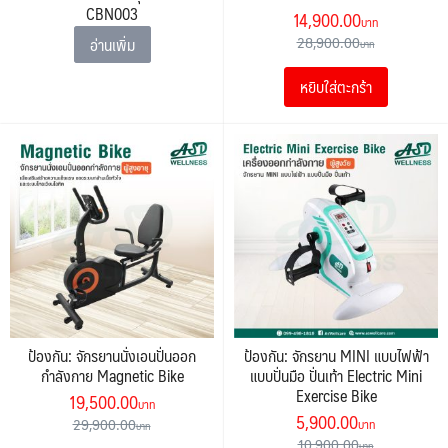
CBN003
Original
Current
14,900.00
price
price
28,900.00
อ่านเพิ่ม
was:
is:
หยิบใส่ตะกร้า
28,900.00฿.
14,900.00
ป้องกัน: จักรยานนั่งเอนปั่นออก
ป้องกัน: จักรยาน MINI แบบไฟฟ้า
กำลังกาย Magnetic Bike
แบบปั่นมือ ปั่นเท้า Electric Mini
Exercise Bike
Original
Current
19,500.00
Original
Current
5,900.00
price
price
29,900.00
price
price
10,900.00