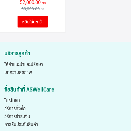
Original
Current
52,000.00
price
price
69,990.00
was:
is:
หยิบใส่ตะกร้า
69,990.00฿.
52,000.00฿.
บริการลูกค้า
ให้คำแนะนำและปรึกษา
บทความสุขภาพ
ซื้อสินค้าที่ ASWellCare
โปรโมชั่น
วีธีการสั่งซื้อ
วิธีการชำระเงิน
การรับประกันสินค้า