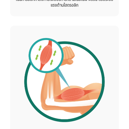
แรงต้านไฮดรอลิก