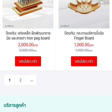
ป้องกัน: แท่งเหล็ก ฝึกพัฒนาการ
ป้องกัน: กระดานบริหารนิ้วมือ
มือ และสายตา Iron peg board
Finger Board
Original
Current
Original
Current
2,000.00
1,000.00
price
price
price
price
3,990.00
1,990.00
was:
is:
was:
is:
หยิบใส่ตะกร้า
หยิบใส่ตะกร้า
3,990.00฿.
2,000.00฿.
1,990.00฿.
1,000.00฿.
1
2
→
บริการลูกค้า